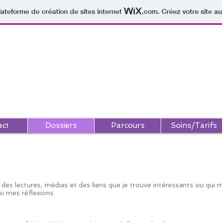
lateforme de création de sites internet
.com
. Créez votre site au
Soins Traditionnels Chinois
Paroles bienveillantes
&
act
Dossiers
Parcours
Soins/Tarifs
is des lectures, médias et des liens que je trouve intéressants ou qu
i mes réflexions.