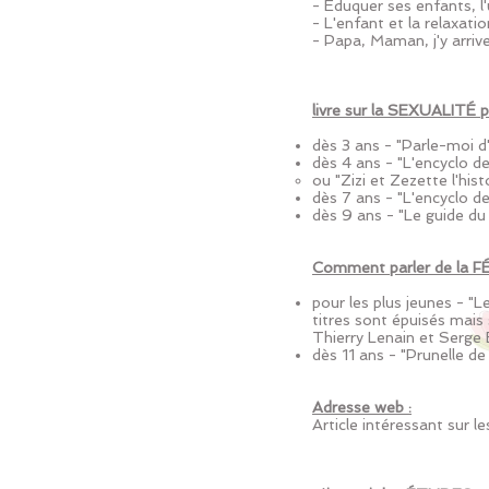
- Éduquer ses enfants, 
- L'enfant et la relaxat
- Papa, Maman, j'y arriv
livre sur la SEXUALITÉ p
dès 3 ans - "Parle-moi
dès 4 ans - "L'encyclo d
ou "Zizi et Zezette l'his
dès 7 ans - "L'encyclo d
dès 9 ans - "Le guide du
Comment parler de la FÉ
pour les plus jeunes - "
titres sont épuisés mais 
Thierry Lenain et Serge 
dès 11 ans - "Prunelle de
Adresse web :
Article intéressant sur l