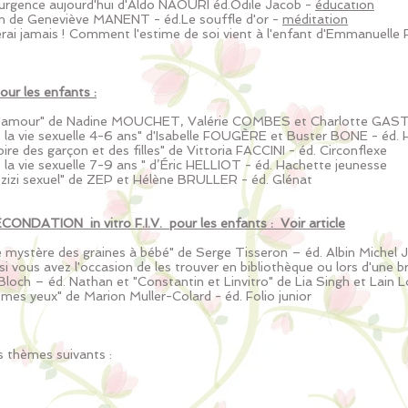
l'urgence aujourd'hui d'Aldo NAOURI éd.Odile Jacob -
éducation
ion de Geneviève MANENT - éd.Le souffle d'or -
méditation
erai jamais ! Comment l'estime de soi vient à l'enfant d'Emmanuelle 
our les enfants :
 d'amour" de Nadine MOUCHET, Valérie COMBES et Charlotte GAS
e la vie sexuelle 4-6 ans" d'Isabelle FOUGÈRE et Buster BONE - éd.
toire des garçon et des filles" de Vittoria FACCINI - éd. Circonflexe
e la vie sexuelle 7-9 ans " d’Éric HELLIOT - éd. Hachette jeunesse
 zizi sexuel" de ZEP et Hélène BRULLER - éd. Glénat
CONDATION in vitro F.I.V. pour les enfants :
Voir article
Le mystère des graines à bébé" de Serge Tisseron – éd. Albin Michel
si vous avez l'occasion de les trouver en bibliothèque ou lors d'une 
Bloch – éd. Nathan et "Constantin et Linvitro" de Lia Singh et Lain 
 mes yeux" de Marion Muller-Colard - éd. Folio junior
es thèmes suivants :