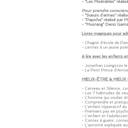
- "Les Misérables" réali
Pour prendre conscience
- "Sœurs d'armes" réal
- "Papicha" réalisé pa
- "Mustang" Deniz Gam
Livres magiques pour adu
- Chagrin d'école de Da
- Lettres à un jeune po
A lire avec les enfants et
- Jonathan Livingston l
- Le Petit Prince d'Ant
MIEUX-ÊTRE & MIEUX
- Cerveau et Silence,
Les
- Les 7 habitudes de ceux
- L'homme qui voulait ê
- Comprendre et pratiqu
- L'enfant Hyperactif d
- Premiers pas en psych
- L'enfant et l'adolesce
- Contes à guérir, cont
- L'autorité expliquée 