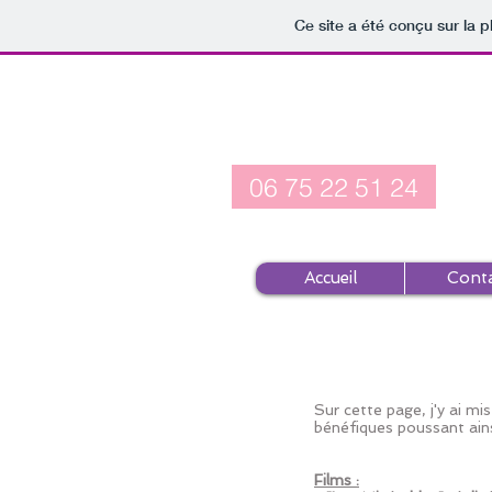
Ce site a été conçu sur la p
Fleur de Basly
île d'Oléron
06 75 22 51 24
Accueil
Cont
Sur cette page, j'y ai m
bénéfiques poussant ains
Films :