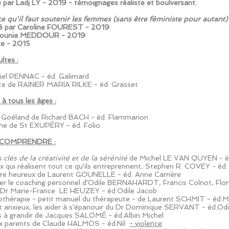
sé par Ladj LY - 2019 - témoignages réaliste et boulversant.
 qu'il faut soutenir les femmes (sans être féministe pour autant)
isé par Caroline FOUREST - 2019
r Mounia MEDDOUR - 2019
ze - 2015
ltes :
niel PENNAC - éd. Galimard
ète de RAINER MARIA RILKE - éd. Grasset
 à tous les âges :
e Goéland de Richard BACH - éd. Flammarion
oine de St EXUPÉRY - éd. Folio
 COMPRENDRE :
 clés de la créativité et de la sérénité
de Michel LE VAN QUYEN - é
 qui réalisent tout ce qu'ils entreprennent, Stephen R. COVEY - éd. j
tre heureux de Laurent GOUNELLE - éd. Anne Carrière
er le coaching personnel d'Odile BERNAHARDT, Francis Colnot, Floren
u Dr Marie-France LE HEUZEY - éd.Odile Jacob
othérapie - petit manuel du thérapeute - de Laurent SCHMIT - éd.
nt anxieux, les aider à s'épanouir du Dr Dominique SERVANT - éd.Od
es à grandir de Jacques SALOMÉ - éd.Albin Michel
aux parents de Claude HALMOS - éd.Nil
- violence