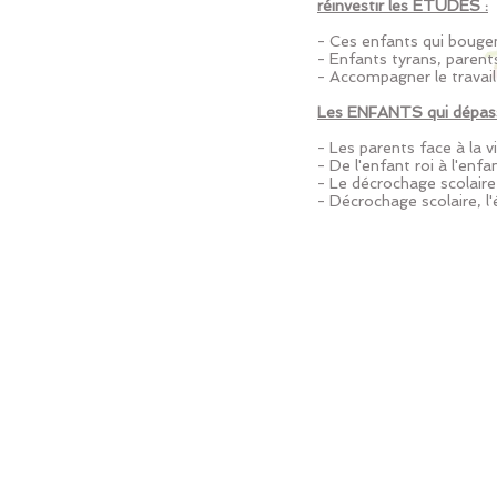
réinvestir les ÉTUDES :
- Ces enfants qui boug
- Enfants tyrans, pare
- Accompagner le travai
Les ENFANTS qui dépass
- Les parents face à la 
- De l'enfant roi à l'en
- Le décrochage scolai
- Décrochage scolaire, l