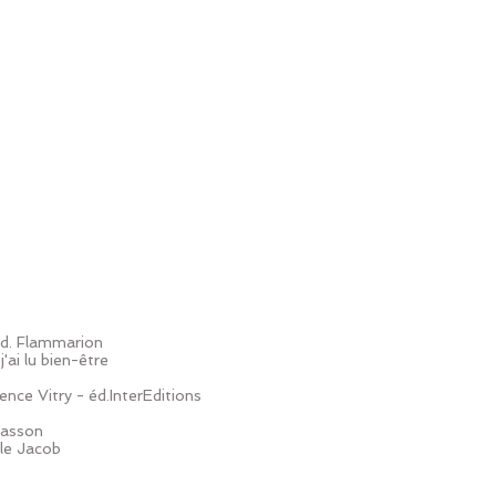
d. Flammarion
'ai lu bien-être
ce Vitry - éd.InterEditions
Masson
ile Jacob